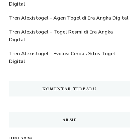
Digital
Tren Alexistogel – Agen Togel di Era Angka Digital
Tren Alexistogel – Togel Resmi di Era Angka
Digital
Tren Alexistogel – Evolusi Cerdas Situs Togel
Digital
KOMENTAR TERBARU
ARSIP
JUNI 2026