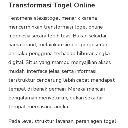
Transformasi Togel Online
Fenomena alexistogel menarik karena
mencerminkan transformasi togel online
Indonesia secara lebih luas. Bukan sekadar
nama brand, melainkan simbol pergeseran
perilaku pengguna terhadap hiburan angka
digital. Situs yang mampu menyajikan akses
mudah, interface jelas, serta informasi
terstruktur cenderung lebih cepat mendapat
tempat di benak pemain. Mereka mencari
pengalaman menyeluruh, bukan sekadar
tempat memasang angka.
Pada level struktur layanan, peran agen togel