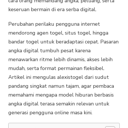
cara orang memandang angka, peluang, serta
keseruan bermain di era serba digital.
Perubahan perilaku pengguna internet
mendorong agen togel, situs togel, hingga
bandar togel untuk beradaptasi cepat. Pasaran
angka digital tumbuh pesat karena
menawarkan ritme lebih dinamis, akses lebih
mudah, serta format permainan fleksibel.
Artikel ini mengulas alexistogel dari sudut
pandang singkat namun tajam, agar pembaca
memahami mengapa model hiburan berbasis
angka digital terasa semakin relevan untuk
generasi pengguna online masa kini.