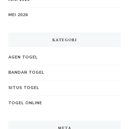
MEI 2026
KATEGORI
AGEN TOGEL
BANDAR TOGEL
SITUS TOGEL
TOGEL ONLINE
META