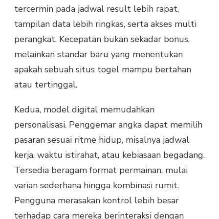
tercermin pada jadwal result lebih rapat,
tampilan data lebih ringkas, serta akses multi
perangkat. Kecepatan bukan sekadar bonus,
melainkan standar baru yang menentukan
apakah sebuah situs togel mampu bertahan
atau tertinggal.
Kedua, model digital memudahkan
personalisasi. Penggemar angka dapat memilih
pasaran sesuai ritme hidup, misalnya jadwal
kerja, waktu istirahat, atau kebiasaan begadang.
Tersedia beragam format permainan, mulai
varian sederhana hingga kombinasi rumit.
Pengguna merasakan kontrol lebih besar
terhadap cara mereka berinteraksi dengan