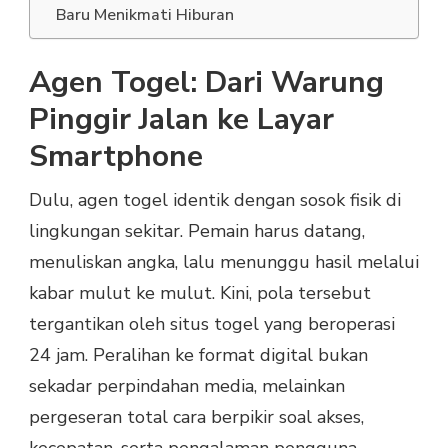
Baru Menikmati Hiburan
Agen Togel: Dari Warung
Pinggir Jalan ke Layar
Smartphone
Dulu, agen togel identik dengan sosok fisik di
lingkungan sekitar. Pemain harus datang,
menuliskan angka, lalu menunggu hasil melalui
kabar mulut ke mulut. Kini, pola tersebut
tergantikan oleh situs togel yang beroperasi
24 jam. Peralihan ke format digital bukan
sekadar perpindahan media, melainkan
pergeseran total cara berpikir soal akses,
kecepatan, serta pengalaman pengguna.