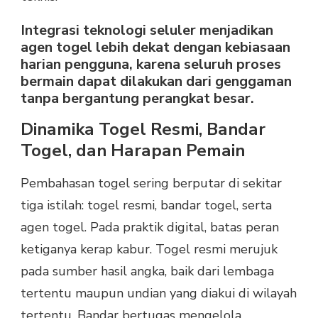
Integrasi teknologi seluler menjadikan
agen togel lebih dekat dengan kebiasaan
harian pengguna, karena seluruh proses
bermain dapat dilakukan dari genggaman
tanpa bergantung perangkat besar.
Dinamika Togel Resmi, Bandar
Togel, dan Harapan Pemain
Pembahasan togel sering berputar di sekitar
tiga istilah: togel resmi, bandar togel, serta
agen togel. Pada praktik digital, batas peran
ketiganya kerap kabur. Togel resmi merujuk
pada sumber hasil angka, baik dari lembaga
tertentu maupun undian yang diakui di wilayah
tertentu. Bandar bertugas mengelola