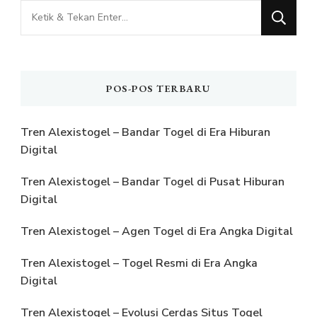
Mencari
Sesuatu?
POS-POS TERBARU
Tren Alexistogel – Bandar Togel di Era Hiburan
Digital
Tren Alexistogel – Bandar Togel di Pusat Hiburan
Digital
Tren Alexistogel – Agen Togel di Era Angka Digital
Tren Alexistogel – Togel Resmi di Era Angka
Digital
Tren Alexistogel – Evolusi Cerdas Situs Togel