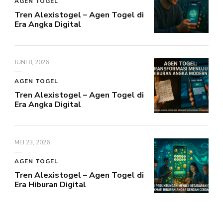
AGEN TOGEL
Tren Alexistogel – Agen Togel di
Era Angka Digital
JUNI 8, 2026
AGEN TOGEL
Tren Alexistogel – Agen Togel di
Era Angka Digital
MEI 23, 2026
AGEN TOGEL
Tren Alexistogel – Agen Togel di
Era Hiburan Digital