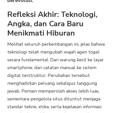
berevolusi.
Refleksi Akhir: Teknologi,
Angka, dan Cara Baru
Menikmati Hiburan
Melihat seluruh perkembangan ini, jelas bahwa
teknologi telah mengubah wajah agen togel
secara fundamental. Dari warung kecil ke layar
smartphone, dari catatan manual ke sistem
digital terstruktur. Perubahan tersebut
menghadirkan peluang sekaligus tanggung
jawab. Pemain memperoleh akses lebih luas,
sementara pengelola situs dituntut menjaga
standar teknis, etika, serta kejelasan informasi