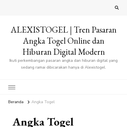
ALEXISTOGEL | Tren Pasaran
Angka Togel Online dan
Hiburan Digital Modern
Ikuti perkembangan pasaran angka dan hiburan digital yang
sedang ramai dibicarakan hanya di Alexistogel.
Beranda
Angka Togel
Angka Togel