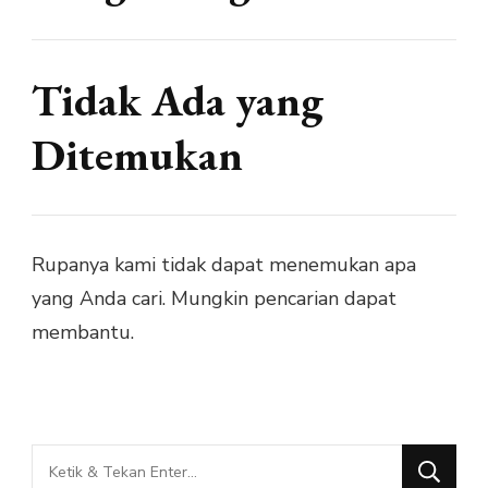
Tidak Ada yang
Ditemukan
Rupanya kami tidak dapat menemukan apa
yang Anda cari. Mungkin pencarian dapat
membantu.
Mencari