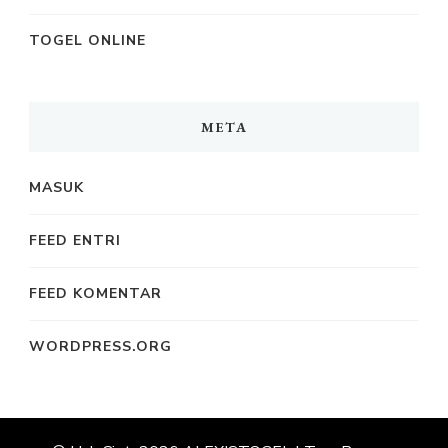
TOGEL ONLINE
META
MASUK
FEED ENTRI
FEED KOMENTAR
WORDPRESS.ORG