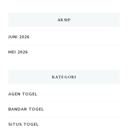
ARSIP
JUNI 2026
MEI 2026
KATEGORI
AGEN TOGEL
BANDAR TOGEL
SITUS TOGEL