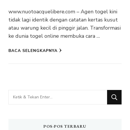
www.nuotoacquelibere.com – Agen togel kini
tidak lagi identik dengan catatan kertas kusut
atau warung kecil di pinggir jalan. Transformasi
ke dunia togel online membuka cara …
BACA SELENGKAPNYA
Mencari
Sesuatu?
POS-POS TERBARU