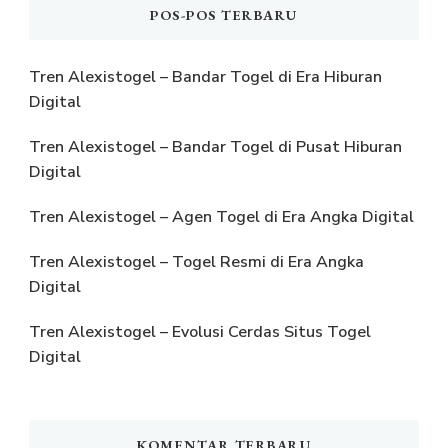
POS-POS TERBARU
Tren Alexistogel – Bandar Togel di Era Hiburan
Digital
Tren Alexistogel – Bandar Togel di Pusat Hiburan
Digital
Tren Alexistogel – Agen Togel di Era Angka Digital
Tren Alexistogel – Togel Resmi di Era Angka
Digital
Tren Alexistogel – Evolusi Cerdas Situs Togel
Digital
KOMENTAR TERBARU