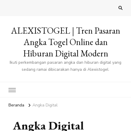
ALEXISTOGEL | Tren Pasaran
Angka Togel Online dan
Hiburan Digital Modern
Ikuti perkembangan pasaran angka dan hiburan digital yang
sedang ramai dibicarakan hanya di Alexistogel.
Beranda
Angka Digital
Angka Digital