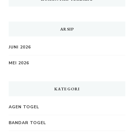
ARSIP
JUNI 2026
MEI 2026
KATEGORI
AGEN TOGEL
BANDAR TOGEL